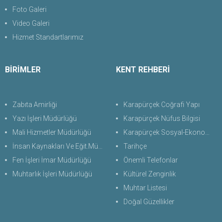
Foto Galeri
Video Galeri
Hizmet Standartlarımız
BİRİMLER
KENT REHBERİ
Zabıta Amirliği
Karapürçek Coğrafi Yapı
Yazı İşleri Müdürlüğü
Karapürçek Nüfus Bilgisi
Mali Hizmetler Müdürlüğü
Karapürçek Sosyal-Ekonomik Durum
İnsan Kaynakları Ve Eğit.Müdürlüğü
Tarihçe
Fen İşleri İmar Müdürlüğü
Önemli Telefonlar
Muhtarlık İşleri Müdürlüğü
Kültürel Zenginlik
Muhtar Listesi
Doğal Güzellikler