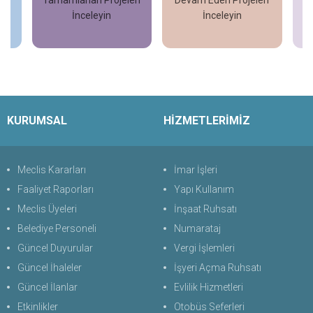
İnceleyin
İncele
İncele
KURUMSAL
HİZMETLERİMİZ
Meclis Kararları
İmar İşleri
Faaliyet Raporları
Yapı Kullanım
Meclis Üyeleri
İnşaat Ruhsatı
Belediye Personeli
Numarataj
Güncel Duyurular
Vergi İşlemleri
Güncel İhaleler
İşyeri Açma Ruhsatı
Güncel İlanlar
Evlilik Hizmetleri
Etkinlikler
Otobüs Seferleri