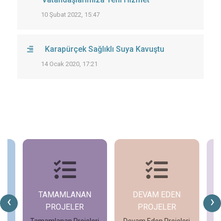
10 Şubat 2022, 15:47
Karapürçek Sağlıklı Suya Kavuştu
14 Ocak 2020, 17:21
AN
DEVAM EDEN
GENEL HABERLER
‹
›
R
PROJELER
Genel Haberleri
İnceleyin
jeleri
Devam Eden Projeleri