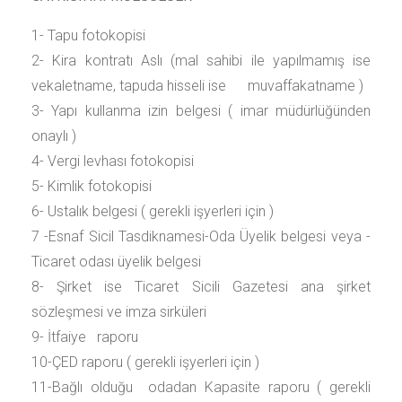
1- Tapu fotokopisi
2- Kira kontratı Aslı (mal sahibi ile yapılmamış ise
vekaletname, tapuda hisseli ise muvaffakatname )
3- Yapı kullanma izin belgesi ( imar müdürlüğünden
onaylı )
4- Vergi levhası fotokopisi
5- Kimlik fotokopisi
6- Ustalık belgesi ( gerekli işyerleri için )
7 -Esnaf Sicil Tasdiknamesi-Oda Üyelik belgesi veya -
Ticaret odası üyelik belgesi
8- Şirket ise Ticaret Sicili Gazetesi ana şirket
sözleşmesi ve imza sirküleri
9- İtfaiye raporu
10-ÇED raporu ( gerekli işyerleri için )
11-Bağlı olduğu odadan Kapasite raporu ( gerekli