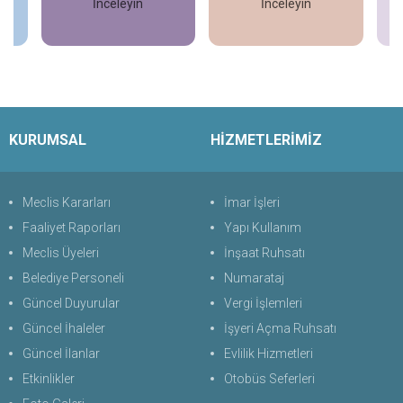
İnceleyin
İnceleyin
İncele
İncele
KURUMSAL
HİZMETLERİMİZ
Meclis Kararları
İmar İşleri
Faaliyet Raporları
Yapı Kullanım
Meclis Üyeleri
İnşaat Ruhsatı
Belediye Personeli
Numarataj
Güncel Duyurular
Vergi İşlemleri
Güncel İhaleler
İşyeri Açma Ruhsatı
Güncel İlanlar
Evlilik Hizmetleri
Etkinlikler
Otobüs Seferleri