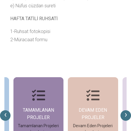
e) Nüfus cüzdan sureti
HAFTA TATİLİ RUHSATİ
1-Ruhsat fotokopisi
2-Müracaat formu
TAMAMLANAN
DEVAM EDEN
‹
›
PROJELER
PROJELER
ı
Tamamlanan Projeleri
Devam Eden Projeleri