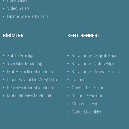
Foto Galeri
Video Galeri
Hizmet Standartlarımız
BİRİMLER
KENT REHBERİ
Zabıta Amirliği
Karapürçek Coğrafi Yapı
Yazı İşleri Müdürlüğü
Karapürçek Nüfus Bilgisi
Mali Hizmetler Müdürlüğü
Karapürçek Sosyal-Ekonomik Durum
İnsan Kaynakları Ve Eğit.Müdürlüğü
Tarihçe
Fen İşleri İmar Müdürlüğü
Önemli Telefonlar
Muhtarlık İşleri Müdürlüğü
Kültürel Zenginlik
Muhtar Listesi
Doğal Güzellikler