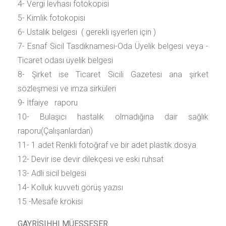
4- Vergi levhası fotokopisi
5- Kimlik fotokopisi
6- Ustalık belgesi ( gerekli işyerleri için )
7- Esnaf Sicil Tasdiknamesi-Oda Üyelik belgesi veya -
Ticaret odası üyelik belgesi
8- Şirket ise Ticaret Sicili Gazetesi ana şirket
sözleşmesi ve imza sirküleri
9- İtfaiye raporu
10- Bulaşıcı hastalık olmadığına dair sağlık
raporu(Çalışanlardan)
11- 1 adet Renkli fotoğraf ve bir adet plastik dosya
12- Devir ise devir dilekçesi ve eski ruhsat
13- Adli sicil belgesi
14- Kolluk kuvveti görüş yazısı
15 -Mesafe krokisi
GAYRİSIHHI MÜESSESER