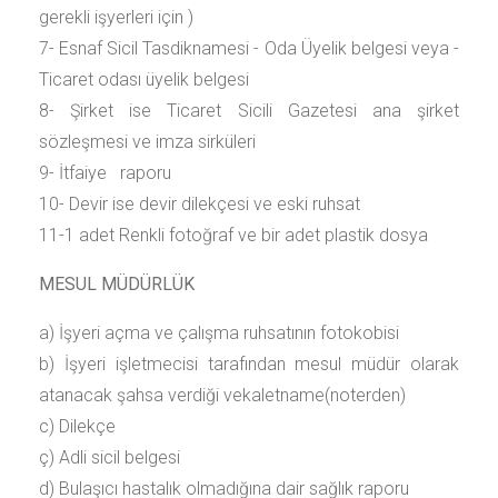
gerekli işyerleri için )
7- Esnaf Sicil Tasdiknamesi - Oda Üyelik belgesi veya -
Ticaret odası üyelik belgesi
8- Şirket ise Ticaret Sicili Gazetesi ana şirket
sözleşmesi ve imza sirküleri
9- İtfaiye raporu
10- Devir ise devir dilekçesi ve eski ruhsat
11-1 adet Renkli fotoğraf ve bir adet plastik dosya
MESUL MÜDÜRLÜK
a) İşyeri açma ve çalışma ruhsatının fotokobisi
b) İşyeri işletmecisi tarafından mesul müdür olarak
atanacak şahsa verdiği vekaletname(noterden)
c) Dilekçe
ç) Adli sicil belgesi
d) Bulaşıcı hastalık olmadığına dair sağlık raporu