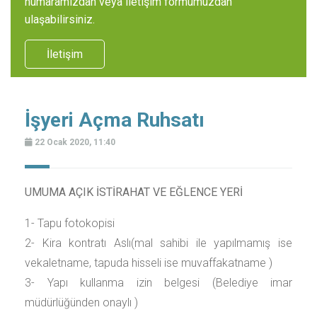
numaramızdan veya iletişim formumuzdan
ulaşabilirsiniz.
İletişim
İşyeri Açma Ruhsatı
22 Ocak 2020, 11:40
UMUMA AÇIK İSTİRAHAT VE EĞLENCE YERİ
1- Tapu fotokopisi
2- Kira kontratı Aslı(mal sahibi ile yapılmamış ise
vekaletname, tapuda hisseli ise muvaffakatname )
3- Yapı kullanma izin belgesi (Belediye imar
müdürlüğünden onaylı )